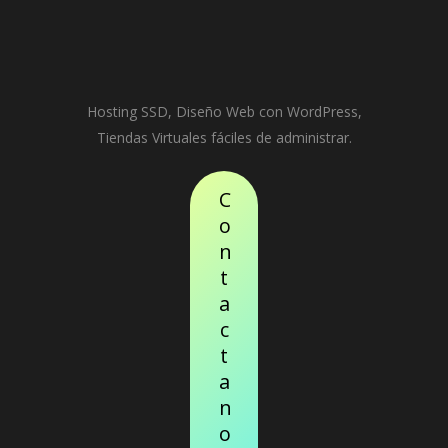
Hosting SSD, Diseño Web con WordPress,
Tiendas Virtuales fáciles de administrar.
C
o
n
t
a
c
t
a
n
o