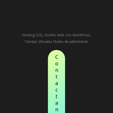
Hosting SSD, Diseño Web con WordPress,
Tiendas Virtuales fáciles de administrar.
C
o
n
t
a
c
t
a
n