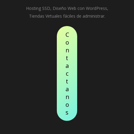
Hosting SSD, Diseño Web con WordPress,
Tiendas Virtuales fáciles de administrar.
C
o
n
t
a
c
t
a
n
o
s