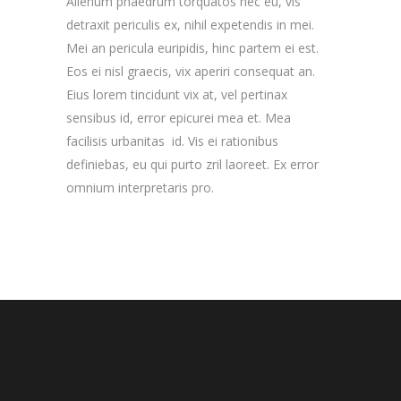
Alienum phaedrum torquatos nec eu, vis
detraxit periculis ex, nihil expetendis in mei.
Mei an pericula euripidis, hinc partem ei est.
Eos ei nisl graecis, vix aperiri consequat an.
Eius lorem tincidunt vix at, vel pertinax
sensibus id, error epicurei mea et. Mea
facilisis urbanitas id. Vis ei rationibus
definiebas, eu qui purto zril laoreet. Ex error
omnium interpretaris pro.