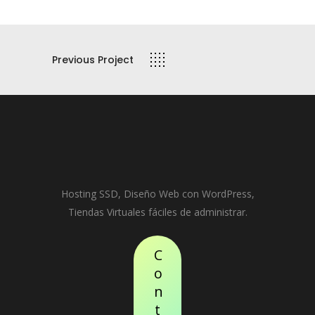
Previous Project
Hosting SSD, Diseño Web con WordPress,
Tiendas Virtuales fáciles de administrar.
C
o
n
t