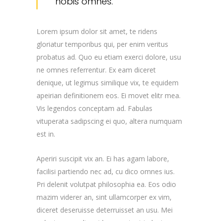
nobis omnes.
Lorem ipsum dolor sit amet, te ridens
gloriatur temporibus qui, per enim veritus
probatus ad. Quo eu etiam exerci dolore, usu
ne omnes referrentur. Ex eam diceret
denique, ut legimus similique vix, te equidem
apeirian definitionem eos. Ei movet elitr mea.
Vis legendos conceptam ad. Fabulas
vituperata sadipscing ei quo, altera numquam
est in.
Aperiri suscipit vix an. Ei has agam labore,
facilisi partiendo nec ad, cu dico omnes ius.
Pri delenit volutpat philosophia ea. Eos odio
mazim viderer an, sint ullamcorper ex vim,
diceret deseruisse deterruisset an usu. Mei