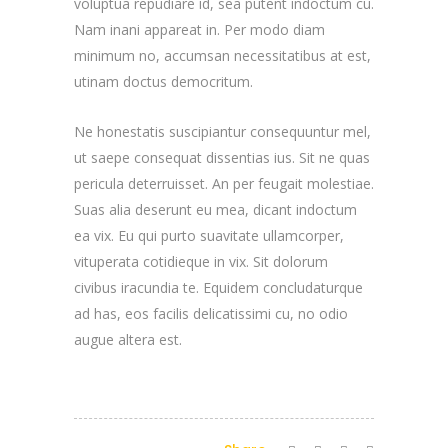
voluptua repudiare id, sea putent indoctum cu.
Nam inani appareat in. Per modo diam
minimum no, accumsan necessitatibus at est,
utinam doctus democritum.
Ne honestatis suscipiantur consequuntur mel,
ut saepe consequat dissentias ius. Sit ne quas
pericula deterruisset. An per feugait molestiae.
Suas alia deserunt eu mea, dicant indoctum
ea vix. Eu qui purto suavitate ullamcorper,
vituperata cotidieque in vix. Sit dolorum
civibus iracundia te. Equidem concludaturque
ad has, eos facilis delicatissimi cu, no odio
augue altera est.