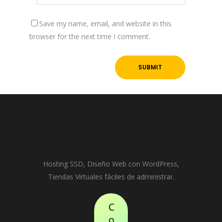
Save my name, email, and website in this
browser for the next time I comment.
Hosting SSD, Diseño Web con WordPress,
Tiendas Virtuales fáciles de administrar.
C
o