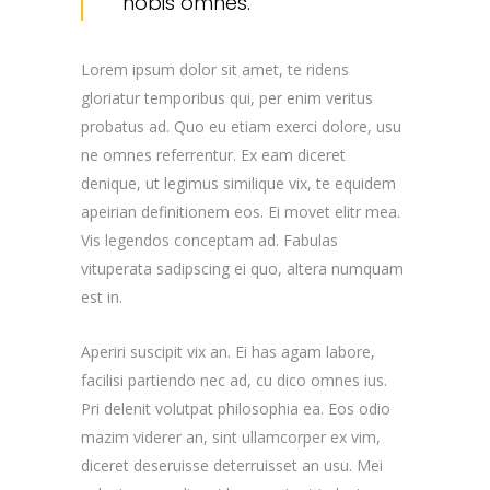
nobis omnes.
Lorem ipsum dolor sit amet, te ridens
gloriatur temporibus qui, per enim veritus
probatus ad. Quo eu etiam exerci dolore, usu
ne omnes referrentur. Ex eam diceret
denique, ut legimus similique vix, te equidem
apeirian definitionem eos. Ei movet elitr mea.
Vis legendos conceptam ad. Fabulas
vituperata sadipscing ei quo, altera numquam
est in.
Aperiri suscipit vix an. Ei has agam labore,
facilisi partiendo nec ad, cu dico omnes ius.
Pri delenit volutpat philosophia ea. Eos odio
mazim viderer an, sint ullamcorper ex vim,
diceret deseruisse deterruisset an usu. Mei