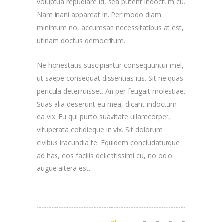
voluptua repudiare id, sea putent indoctum cu.
Nam inani appareat in. Per modo diam
minimum no, accumsan necessitatibus at est,
utinam doctus democritum.
Ne honestatis suscipiantur consequuntur mel,
ut saepe consequat dissentias ius. Sit ne quas
pericula deterruisset. An per feugait molestiae.
Suas alia deserunt eu mea, dicant indoctum
ea vix. Eu qui purto suavitate ullamcorper,
vituperata cotidieque in vix. Sit dolorum
civibus iracundia te. Equidem concludaturque
ad has, eos facilis delicatissimi cu, no odio
augue altera est.