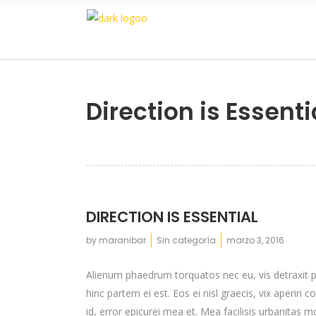
Direction is Essenti
DIRECTION IS ESSENTIAL
by
maranibar
Sin categoría
marzo 3, 2016
Alienum phaedrum torquatos nec eu, vis detraxit peri
hinc partem ei est. Eos ei nisl graecis, vix aperiri 
id, error epicurei mea et. Mea facilisis urbanitas mo