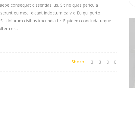
epe consequat dissentias ius. Sit ne quas pericula
deserunt eu mea, dicant indoctum ea vix. Eu qui purto
. Sit dolorum civibus iracundia te. Equidem concludaturque
ltera est.
Share