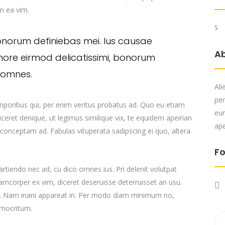
um ea vim.
onorum definiebas mei. Ius causae
A
more eirmod delicatissimi, bonorum
s omnes.
Ali
per
emporibus qui, per enim veritus probatus ad. Quo eu etiam
eur
ceret denique, ut legimus similique vix, te equidem apeirian
ape
 conceptam ad. Fabulas vituperata sadipscing ei quo, altera
Fo
 partiendo nec ad, cu dico omnes ius. Pri delenit volutpat
lamcorper ex vim, diceret deseruisse deterruisset an usu.
cu. Nam inani appareat in. Per modo diam minimum no,
emocritum.