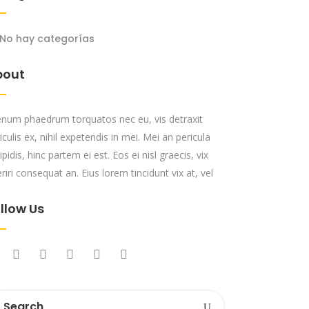
No hay categorías
bout
enum phaedrum torquatos nec eu, vis detraxit
iculis ex, nihil expetendis in mei. Mei an pericula
ipidis, hinc partem ei est. Eos ei nisl graecis, vix
riri consequat an. Eius lorem tincidunt vix at, vel
llow Us