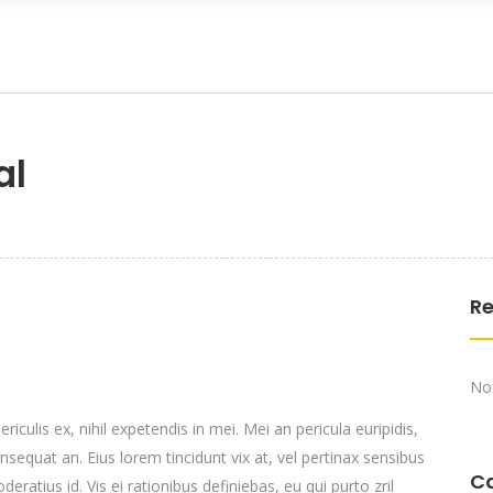
al
Re
No
culis ex, nihil expetendis in mei. Mei an pericula euripidis,
consequat an. Eius lorem tincidunt vix at, vel pertinax sensibus
C
deratius id. Vis ei rationibus definiebas, eu qui purto zril