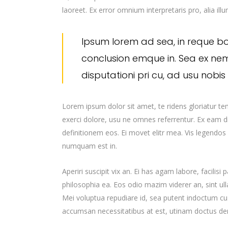
laoreet. Ex error omnium interpretaris pro, alia ill
Ipsum lorem ad sea, in reque b
conclusion emque in. Sea ex ne
disputationi pri cu, ad usu nobi
Lorem ipsum dolor sit amet, te ridens gloriatur t
exerci dolore, usu ne omnes referrentur. Ex eam di
definitionem eos. Ei movet elitr mea. Vis legendos
numquam est in.
Aperiri suscipit vix an. Ei has agam labore, facilisi
philosophia ea. Eos odio mazim viderer an, sint ul
Mei voluptua repudiare id, sea putent indoctum 
accumsan necessitatibus at est, utinam doctus d